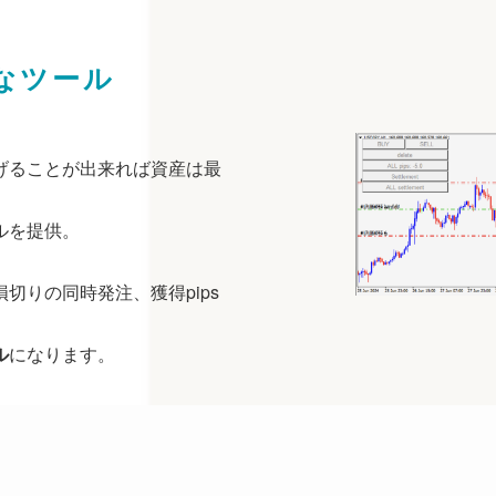
なツール
げることが出来れば資産は最
ルを提供。
切りの同時発注、獲得pips
ル
になります。