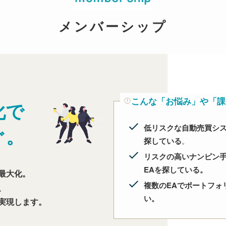
メンバーシップ
こんな「お悩み」や「課
化で
低リスクな自動売買システ
ぐ。
探している
。
リスクの高いナンピン
EAを探している。
最大化。
複数のEAでポートフォ
、
い。
実現します。